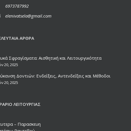
6973787992
elenivatsela@gmail.com
ΕΛΕΥΤΑΊΑ ΆΡΘΡΑ
ευκά Σφραγίσματα: Αισθητική και Λειτουργικότητα
ύν 20, 2025
ύκανση Δοντιών: Ενδείξεις, Αντενδείξεις και Μέθοδοι
ύν 20, 2025
ΡΆΡΙΟ ΛΕΙΤΟΥΡΓΊΑΣ
ευτερα – Παρασκευη
ατόπιν Ραντεβού