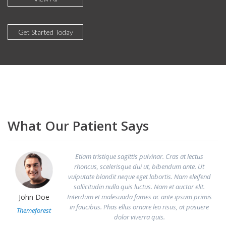
Get Started Today
What Our Patient Says
Etiam tristique sagittis pulvinar. Cras at lectus
rhoncus, scelerisque dui ut, bibendum ante. Ut
vulputate blandit neque eget lobortis. Nam eleifend
sollicitudin nulla quis luctus. Nam et auctor elit.
Interdum et malesuada fames ac ante ipsum primis
John Doe
in faucibus. Phas ellus ornare leo risus, at posuere
Themeforest
dolor viverra quis.