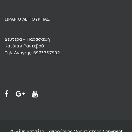
ΩΡΆΡΙΟ ΛΕΙΤΟΥΡΓΊΑΣ
Δευτερα – Παρασκευη
Κατόπιν Ραντεβού
Τηλ. Ανάγκης: 6973787992
©Ελένη Βατσέλα - Χειρούργος Οδοντίατρος Copyright