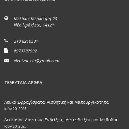
Μελίνας Μερκούρη 20,
Νέο Ηράκλειο, 14121
210 8216301
6973787992
elenivatsela@gmail.com
ΤΕΛΕΥΤΑΊΑ ΆΡΘΡΑ
Λευκά Σφραγίσματα: Αισθητική και Λειτουργικότητα
Ιούν 20, 2025
Λεύκανση Δοντιών: Ενδείξεις, Αντενδείξεις και Μέθοδοι
Ιούν 20, 2025